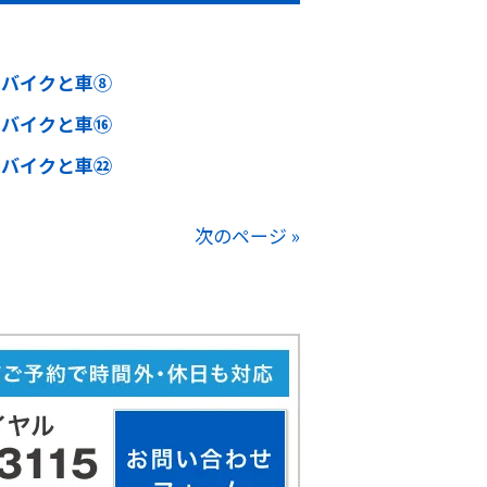
 バイクと車⑧
 バイクと車⑯
 バイクと車㉒
次のページ »