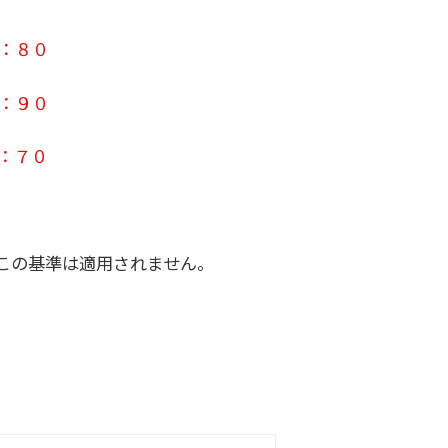
０：８０
０：９０
０：７０
この基準は適用されません。